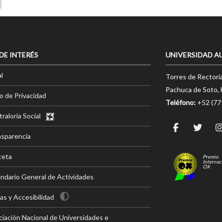
 DE INTERÉS
UNIVERSIDAD A
l
Torres de Rectorí
Pachuca de Soto, 
o de Privacidad
Teléfono:
+52 (7
raloría Social
nsparencia
ceta
Premio
Internac
OX
ndario General de Actividades
s y Accesibilidad
iación Nacional de Universidades e