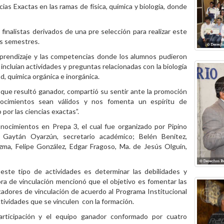
as Exactas en las ramas de física, química y biología, donde
finalistas derivados de una pre selección para realizar este
es semestres.
aprendizaje y las competencias donde los alumnos pudieron
ncluían actividades y preguntas relacionadas con la biología
ad, química orgánica e inorgánica.
 que resultó ganador, compartió su sentir ante la promoción
cimientos sean válidos y nos fomenta un espíritu de
por las ciencias exactas”.
nocimientos en Prepa 3, el cual fue organizado por Pipino
 Gaytán Oyarzún, secretario académico; Belén Benítez,
zma, Felipe González, Edgar Fragoso, Ma. de Jesús Olguín,
 este tipo de actividades es determinar las debilidades y
ra de vinculación mencionó que el objetivo es fomentar las
cadores de vinculación de acuerdo al Programa Institucional
tividades que se vinculen con la formación.
participación y el equipo ganador conformado por cuatro