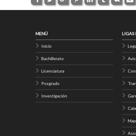
MENÚ
LIGAS
Inicio
Lega
Bachillerato
Avis
Licenciatura
Cont
Posgrado
Tra
Investigación
Gar
Cale
Mapa
Asoc