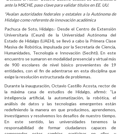
ante la MSCHE, paso clave para validar títulos en EE. UU.
Personal
*​Avalan autoridades federales y estatales a la Autónoma de
Alumni
Hidalgo como referente de innovación académica
Pachuca de Soto, Hidalgo.- Desde el Centro de Extensión
Visitantes
Universitaria (Ceuni) de la Universidad Autónoma del
Estado de Hidalgo (UAEH), se llevó a cabo la Primera Clase
Masiva de Robótica, impulsada por la Secretaría de Ciencia,
Humanidades, Tecnología e Innovación (Secihti). En este
encuentro se sumaron en modalidad presencial y virtual más
de 900 escolares de nivel básico provenientes de 19
entidades, con el fin de adentrarse en esta disciplina que
exige la resolución estructurada de problemas.
​Durante la inauguración, Octavio Castillo Acosta, rector de
la máxima casa de estudios de Hidalgo, afirmó: “La
inteligencia artificial, la automatización, la robótica, el
análisis de datos y las tecnologías emergentes están
redefiniendo la manera en que producimos, aprendemos,
investigamos y resolvemos los desafíos de nuestro tiempo.
En este sentido, las universidades tenemos la
responsabilidad de formar ciudadanos capaces de
comprender estos cambios, participar en ellos y