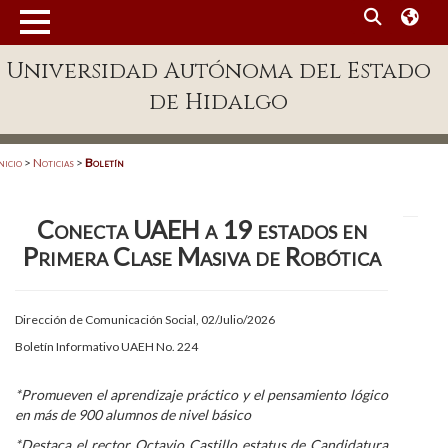
MENÚ
Universidad Autónoma del Estado
Enlaces
de Hidalgo
Dependencias A-Z
Directorio
nicio
>
Noticias
>
Boletín
Defensor Universitario
Conecta UAEH a 19 estados en
Patronato
Primera Clase Masiva de Robótica
Plataforma Garza
Publicaciones en línea
Dirección de Comunicación Social, 02/Julio/2026
Boletín Informativo UAEH No. 224
Acreditación Internacional
Alumnado
*Promueven el aprendizaje práctico y el pensamiento lógico
en más de 900 alumnos de nivel básico
Aspirantes
*​Destaca el rector Octavio Castillo estatus de Candidatura