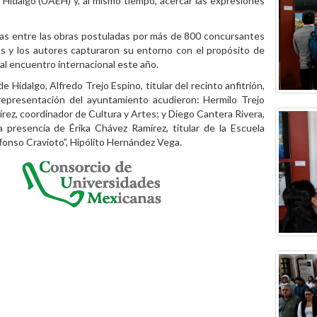
 Hidalgo (UAEH) y, al mismo tiempo, acercar las expresiones
as entre las obras postuladas por más de 800 concursantes
as y los autores capturaron su entorno con el propósito de
 al encuentro internacional este año.
 Hidalgo, Alfredo Trejo Espino, titular del recinto anfitrión,
 representación del ayuntamiento acudieron: Hermilo Trejo
rez, coordinador de Cultura y Artes; y Diego Cantera Rivera,
 presencia de Érika Chávez Ramírez, titular de la Escuela
Alfonso Cravioto”, Hipólito Hernández Vega.