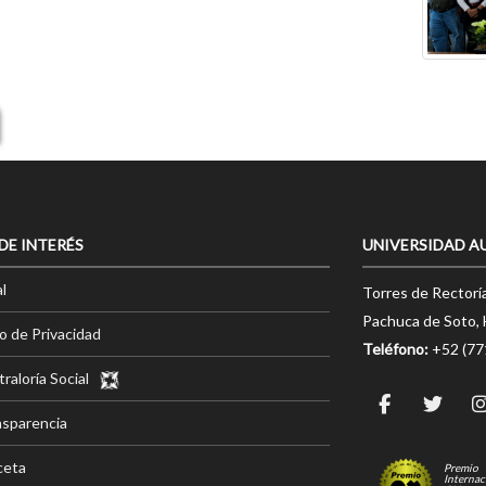
 DE INTERÉS
UNIVERSIDAD A
l
Torres de Rectorí
Pachuca de Soto, 
o de Privacidad
Teléfono:
+52 (7
raloría Social
nsparencia
ceta
Premio
Internac