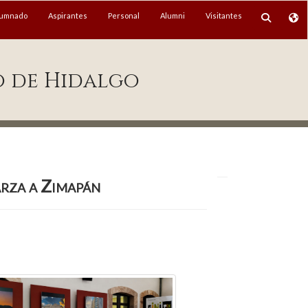
lumnado
Aspirantes
Personal
Alumni
Visitantes
o de Hidalgo
rza a Zimapán