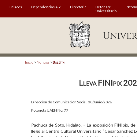
MENÚ
Enlaces
Dependencias A-Z
Directorio
Defensor
Patron
Universitario
Enlaces
Univer
Dependencias A-Z
Directorio
Defensor Universitario
Inicio
>
Noticias
>
Boletín
Patronato
Lleva FINIpix 202
Plataforma Garza
Publicaciones en línea
Dirección de Comunicación Social, 30/Junio/2026
Acreditación Internacional
Fotonota UAEH No. 77
Alumnado
Pachuca de Soto, Hidalgo. – La exposición FINIpix, de l
llegó al Centro Cultural Universitario “César Sánchez 
Aspirantes