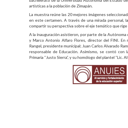
bachillerato de la Universidad Autónoma del Estado de
artísticas a la población de Zimapán.
Personal
La muestra reúne las 20 mejores imágenes seleccionad
Alumni
en este certamen. A través de una mirada personal, l
compartir su perspectiva sobre el eje temático que rige
Visitantes
A la inauguración asistieron, por parte de la Autónoma de
y Marco Antonio Alfaro Flores, director del FINI. En
Rangel, presidente municipal; Juan Carlos Alvarado Ramí
responsable de Educación. Asimismo, se contó con la
Primaria “Justo Sierra”, y su homólogo del plantel “Lic. 