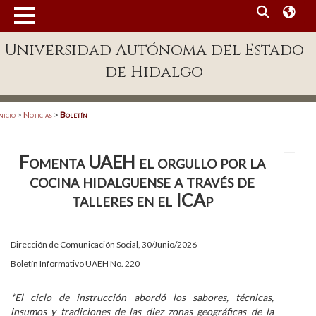
MENÚ
Universidad Autónoma del Estado
Enlaces
de Hidalgo
Dependencias A-Z
Directorio
nicio
>
Noticias
>
Boletín
Defensor Universitario
Fomenta UAEH el orgullo por la
Patronato
cocina hidalguense a través de
Plataforma Garza
talleres en el ICAp
Publicaciones en línea
Dirección de Comunicación Social, 30/Junio/2026
Acreditación Internacional
Boletín Informativo UAEH No. 220
Alumnado
*El ciclo de instrucción abordó los sabores, técnicas,
Aspirantes
insumos y tradiciones de las diez zonas geográficas de la