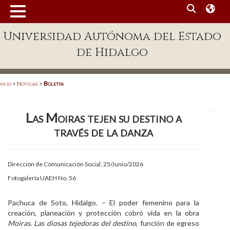
MENÚ
Universidad Autónoma del Estado
Enlaces
de Hidalgo
Dependencias A-Z
Directorio
nicio
>
Noticias
>
Boletín
Defensor Universitario
Las Moiras tejen su destino a
Patronato
través de la danza
Plataforma Garza
Publicaciones en línea
Dirección de Comunicación Social, 25/Junio/2026
Fotogalería UAEH No. 56
Acreditación Internacional
Alumnado
Pachuca de Soto, Hidalgo. – El poder femenino para la
creación, planeación y protección cobró vida en la obra
Aspirantes
Moiras
.
Las diosas tejedoras del destino
, función de egreso