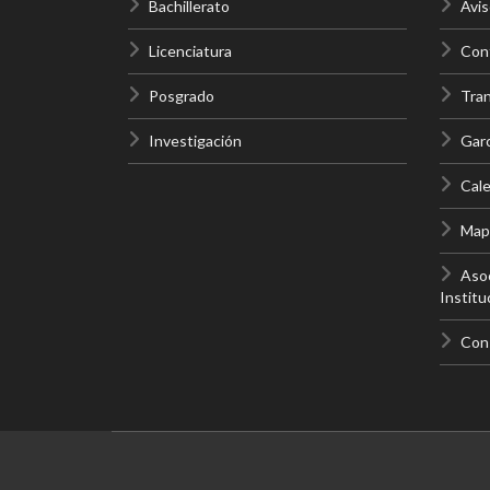
Bachillerato
Avis
Licenciatura
Cont
Posgrado
Tra
Investigación
Gar
Cale
Mapa
Asoc
Institu
Con