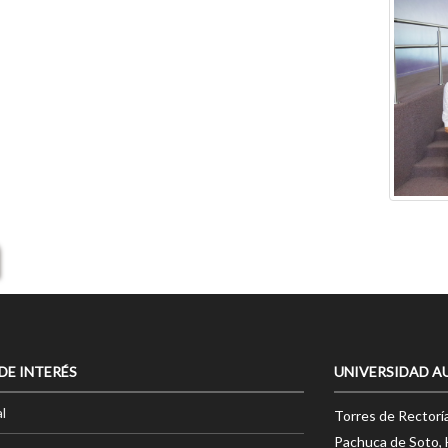
 DE INTERÉS
UNIVERSIDAD A
l
Torres de Rectorí
Pachuca de Soto, 