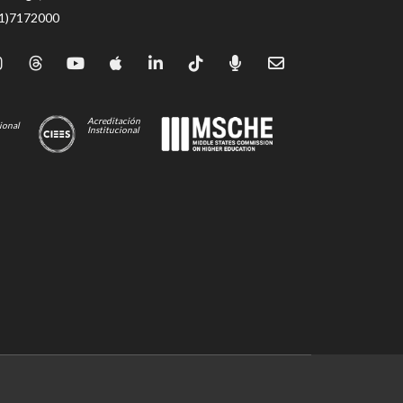
71)7172000
Acreditación
ional
Institucional