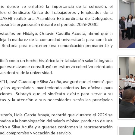
io donde se enfatizó la importancia de la cohesión, el
les, el Sindicato Único de Trabajadores y Empleados de la
AEH) realizó una Asamblea Extraordinaria de Delegados.
abezará la organización durante el periodo 2026-2030.
estudios en Hidalgo, Octavio Castillo Acosta, afirmó que la
fleja la madurez de la comunidad universitaria para construir
 la Rectoría para mantener una comunicación permanente y
lificó como un hecho histórico la retabulación salarial lograda
 que este avance constituyó un esfuerzo colectivo orientado
ivas dentro de la universidad.
UAEH, José Guadalupe Silva Acuña, aseguró que el comité que
 y los agremiados, manteniendo abiertas las oficinas para
iones. Subrayó que el sindicato existe para servir a su
tas y la atención a sus necesidades serán las principales
sitario, Lidia García Anaya, recordó que durante el 2026 se
ados a la homologación del salario mínimo, producto de una
licitó a Silva Acuña y a quienes conforman la representación
ad, compromiso y vocación de servicio.