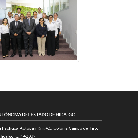
UTÓNOMA DEL ESTADO DE HIDALGO
a Pachuca-Actopan Km. 4.5, Colonia Campo de Tiro,
Hidalgo, C.P. 42039