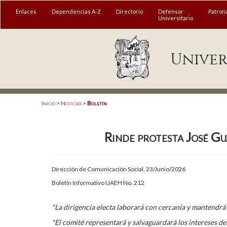
MENÚ
Enlaces
Dependencias A-Z
Directorio
Defensor
Patron
Universitario
Enlaces
Univer
Dependencias A-Z
Directorio
Defensor Universitario
Inicio
>
Noticias
>
Boletín
Patronato
Rinde protesta José G
Plataforma Garza
Publicaciones en línea
Dirección de Comunicación Social, 23/Junio/2026
Acreditación Internacional
Boletín Informativo UAEH No. 212
Alumnado
*La dirigencia electa laborará con cercanía y mantendrá 
Aspirantes
*El comité representará y salvaguardará los intereses de