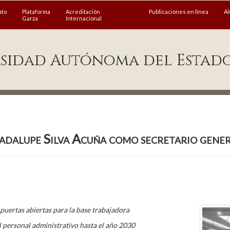
ato
Plataforma
Acreditación
Publicaciones en línea
A
Garza
Internacional
sidad Autónoma del Estad
uadalupe Silva Acuña como secretario ge
puertas abiertas para la base trabajadora
l personal administrativo hasta el año 2030