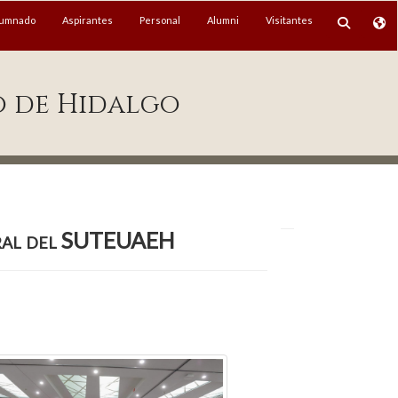
lumnado
Aspirantes
Personal
Alumni
Visitantes
o de Hidalgo
neral del SUTEUAEH