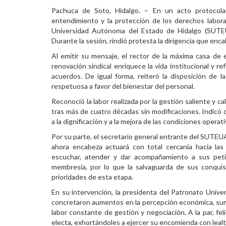
Pachuca de Soto, Hidalgo. – En un acto protocolar
Personal
entendimiento y la protección de los derechos labora
Universidad Autónoma del Estado de Hidalgo (SUTEU
Alumni
Durante la sesión, rindió protesta la dirigencia que enc
Visitantes
Al emitir su mensaje, el rector de la máxima casa de 
renovación sindical enriquece la vida institucional y re
acuerdos. De igual forma, reiteró la disposición de
respetuosa a favor del bienestar del personal.
Reconoció la labor realizada por la gestión saliente y ca
tras más de cuatro décadas sin modificaciones. Indicó
a la dignificación y a la mejora de las condiciones operat
Por su parte, el secretario general entrante del SUTE
ahora encabeza actuará con total cercanía hacia las
escuchar, atender y dar acompañamiento a sus petic
membresía, por lo que la salvaguarda de sus conquis
prioridades de esta etapa.
En su intervención, la presidenta del Patronato Univer
concretaron aumentos en la percepción económica, sum
labor constante de gestión y negociación. A la par, fe
electa, exhortándoles a ejercer su encomienda con lealt