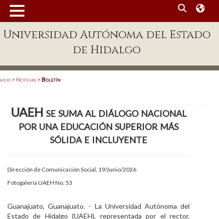
MENÚ
Universidad Autónoma del Estado
Enlaces
de Hidalgo
Dependencias A-Z
Directorio
nicio
>
Noticias
>
Boletín
Defensor Universitario
UAEH se suma al diálogo nacional
Patronato
por una educación superior más
Plataforma Garza
sólida e incluyente
Publicaciones en línea
Dirección de Comunicación Social, 19/Junio/2026
Acreditación Internacional
Fotogalería UAEH No. 53
Alumnado
Guanajuato, Guanajuato. - La Universidad Autónoma del
Aspirantes
Estado de Hidalgo (UAEH), representada por el rector,