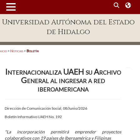
MENÚ
Universidad Autónoma del Estado
Enlaces
de Hidalgo
Dependencias A-Z
Directorio
nicio
>
Noticias
>
Boletín
Defensor Universitario
Internacionaliza UAEH su Archivo
Patronato
General al ingresar a red
Plataforma Garza
iberoamericana
Publicaciones en línea
Dirección de Comunicación Social, 08/Junio/2026
Acreditación Internacional
Boletín Informativo UAEH No. 192
Alumnado
*La incorporación permitirá emprender proyectos
Aspirantes
colaborativos con 19 países de Iberoamérica y Filipinas