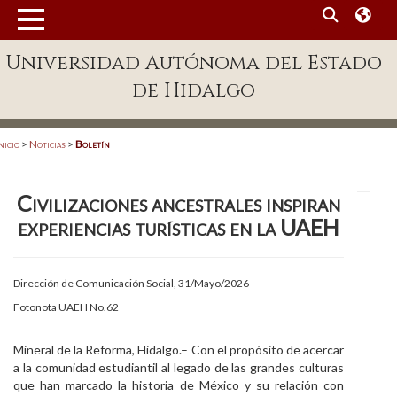
MENÚ
Universidad Autónoma del Estado
Enlaces
de Hidalgo
Dependencias A-Z
Directorio
nicio
>
Noticias
>
Boletín
Defensor Universitario
Civilizaciones ancestrales inspiran
Patronato
experiencias turísticas en la UAEH
Plataforma Garza
Publicaciones en línea
Dirección de Comunicación Social, 31/Mayo/2026
Fotonota UAEH No.62
Acreditación Internacional
Alumnado
Mineral de la Reforma, Hidalgo.– Con el propósito de acercar
a la comunidad estudiantil al legado de las grandes culturas
Aspirantes
que han marcado la historia de México y su relación con