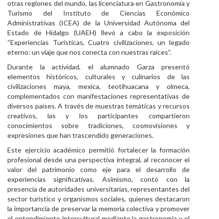
otras regiones del mundo, las licenciatura en Gastronomía y
Personal
Turismo del Instituto de Ciencias Económico
Administrativas (ICEA) de la Universidad Autónoma del
Alumni
Estado de Hidalgo (UAEH) llevó a cabo la exposición
“Experiencias Turísticas, Cuatro civilizaciones, un legado
Visitantes
eterno: un viaje que nos conecta con nuestras raíces”.
Durante la actividad, el alumnado Garza presentó
elementos históricos, culturales y culinarios de las
civilizaciones maya, mexica, teotihuacana y olmeca,
complementados con manifestaciones representativas de
diversos países. A través de muestras temáticas y recursos
creativos, las y los participantes compartieron
conocimientos sobre tradiciones, cosmovisiones y
expresiones que han trascendido generaciones.
Este ejercicio académico permitió fortalecer la formación
profesional desde una perspectiva integral, al reconocer el
valor del patrimonio como eje para el desarrollo de
experiencias significativas. Asimismo, contó con la
presencia de autoridades universitarias, representantes del
sector turístico y organismos sociales, quienes destacaron
la importancia de preservar la memoria colectiva y promover
el entendimiento intercultural mediante la gastronomía y el