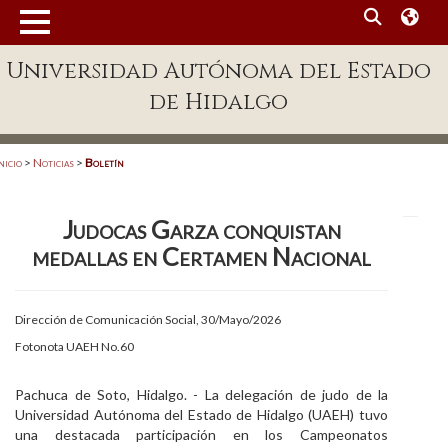
MENÚ
Universidad Autónoma del Estado
Enlaces
de Hidalgo
Dependencias A-Z
Directorio
nicio
>
Noticias
>
Boletín
Defensor Universitario
Judocas Garza conquistan
Patronato
medallas en Certamen Nacional
Plataforma Garza
Publicaciones en línea
Dirección de Comunicación Social, 30/Mayo/2026
Fotonota UAEH No.60
Acreditación Internacional
Alumnado
Pachuca de Soto, Hidalgo. - La delegación de judo de la
Universidad Autónoma del Estado de Hidalgo (UAEH) tuvo
Aspirantes
una destacada participación en los Campeonatos