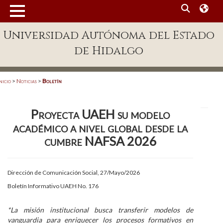
MENÚ
Universidad Autónoma del Estado
Enlaces
de Hidalgo
Dependencias A-Z
Directorio
nicio
>
Noticias
>
Boletín
Defensor Universitario
Proyecta UAEH su modelo
Patronato
académico a nivel global desde la
Plataforma Garza
cumbre NAFSA 2026
Publicaciones en línea
Dirección de Comunicación Social, 27/Mayo/2026
Acreditación Internacional
Boletín Informativo UAEH No. 176
Alumnado
*La misión institucional busca transferir modelos de
Aspirantes
vanguardia para enriquecer los procesos formativos en