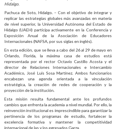
Hidalgo.
Personal
Pachuca de Soto, Hidalgo. – Con el objetivo de integrar y
replicar las estrategias globales más avanzadas en materia
Alumni
de nivel superior, la Universidad Autónoma del Estado de
Hidalgo (UAEH) participa activamente en la Conferencia y
Visitantes
Exposición Anual de la Asociación de Educadores
Internacionales (NAFSA, por sus siglas en inglés).
En esta edición, que se lleva a cabo del 26 al 29 de mayo en
Orlando, Florida, la máxima casa de estudios está
representada por el rector Octavio Castillo Acosta y el
director de Relaciones Internacionales e Intercambio
Académico, José Luis Sosa Martínez. Ambos funcionarios
encabezan una agenda orientada a la vinculación
estratégica, la creación de redes de cooperación y la
proyección de la institución.
Esta misión resulta fundamental ante los profundos
cambios que enfrenta la academia a nivel mundial. Por ello, la
reinvención institucional es imprescindible para garantizar la
pertinencia de los programas de estudio, fortalecer la
excelencia formativa y mantener la competitividad
internacional de las y los egresados Garza.