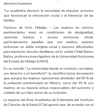
derechos humanos
Personal
*La académica destacó la necesidad de impulsar acciones
que favorezcan la reinserción social y el bienestar de las
Alumni
familias
Visitantes
Pachuca de Soto, Hidalgo. – Las mujeres en centros
penitenciarios viven en condiciones de desigualdad,
carencias básicas y escasa asistencia oficial,
particularmente aquellas que son madres, quienes
enfrentan un doble estigma social y mayores dificultades
para mantener vínculos familiares, así lo señaló Citlali Ramos
Baños, profesora investigadora de la Universidad Autónoma
del Estado de Hidalgo (UAEH).
En su estudio “La maternidad desde el contexto carcelario,
¿un derecho o un beneficio?”, la científica Garza documentó
que, aunque las mujeres representan alrededor del 09 % de
la población penitenciaria en México, cerca del 90 % son
madres, en su mayoría únicas responsables del sustento y
cuidado de sus hijos antes de su reclusión.
La experta del Área Académica de Enfermería del Instituto
de Ciencias de la Salud (ICSa) apuntó que, de acuerdo con el