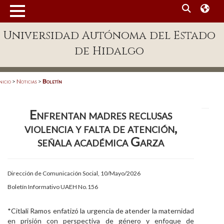
MENÚ
Universidad Autónoma del Estado
Enlaces
de Hidalgo
Dependencias A-Z
Directorio
nicio
>
Noticias
>
Boletín
Defensor Universitario
Enfrentan madres reclusas
Patronato
violencia y falta de atención,
Plataforma Garza
señala académica Garza
Publicaciones en línea
Dirección de Comunicación Social, 10/Mayo/2026
Acreditación Internacional
Boletín Informativo UAEH No.156
Alumnado
*Citlali Ramos enfatizó la urgencia de atender la maternidad
Aspirantes
en prisión con perspectiva de género y enfoque de