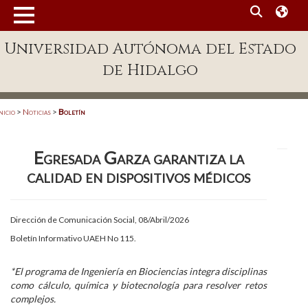
MENÚ
Universidad Autónoma del Estado
Enlaces
de Hidalgo
Dependencias A-Z
Directorio
nicio
>
Noticias
>
Boletín
Defensor Universitario
Egresada Garza garantiza la
Patronato
calidad en dispositivos médicos
Plataforma Garza
Publicaciones en línea
Dirección de Comunicación Social, 08/Abril/2026
Boletín Informativo UAEH No 115.
Acreditación Internacional
Alumnado
*El programa de Ingeniería en Biociencias integra disciplinas
como cálculo, química y biotecnología para resolver retos
Aspirantes
complejos.