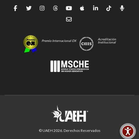
Acreditación
Premio Internacional OX
Institucional
© UAEH
2026
. Derechos Reservados