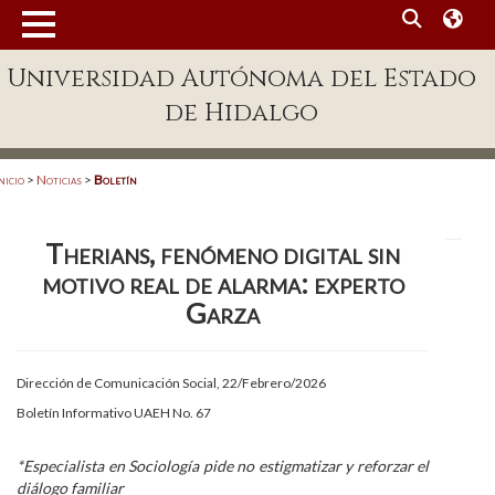
MENÚ
Universidad Autónoma del Estado
Enlaces
de Hidalgo
Dependencias A-Z
Directorio
nicio
>
Noticias
>
Boletín
Defensor Universitario
Therians, fenómeno digital sin
Patronato
motivo real de alarma: experto
Plataforma Garza
Garza
Publicaciones en línea
Dirección de Comunicación Social, 22/Febrero/2026
Acreditación Internacional
Boletín Informativo UAEH No. 67
Alumnado
*Especialista en Sociología pide no estigmatizar y reforzar el
Aspirantes
diálogo familiar