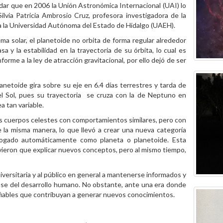
dar que en 2006 la Unión Astronómica Internacional (UAI) lo
ilvia Patricia Ambrosio Cruz, profesora investigadora de la
 a la Universidad Autónoma del Estado de Hidalgo (UAEH).
ma solar, el planetoide no orbita de forma regular alrededor
a y la estabilidad en la trayectoria de su órbita, lo cual es
rme a la ley de atracción gravitacional, por ello dejó de ser
netoide gira sobre su eje en 6.4 días terrestres y tarda de
l Sol, pues su trayectoria se cruza con la de Neptuno en
a tan variable.
ros cuerpos celestes con comportamientos similares, pero con
de la misma manera, lo que llevó a crear una nueva categoría
talogado automáticamente como planeta o planetoide. Esta
tuvieron que explicar nuevos conceptos, pero al mismo tiempo,
versitaria y al público en general a mantenerse informados y
a base del desarrollo humano. No obstante, ante una era donde
fiables que contribuyan a generar nuevos conocimientos.