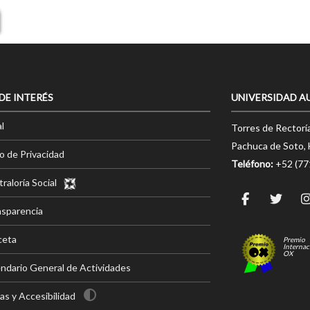
 DE INTERÉS
UNIVERSIDAD A
l
Torres de Rectorí
Pachuca de Soto, 
o de Privacidad
Teléfono:
+52 (7
raloría Social
nsparencia
ceta
Premio
Internac
OX
ndario General de Actividades
s y Accesibilidad