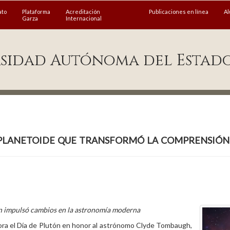
ato
Plataforma
Acreditación
Publicaciones en línea
A
Garza
Internacional
sidad Autónoma del Estad
planetoide que transformó la comprensión 
ión impulsó cambios en la astronomía moderna
ora el Día de Plutón en honor al astrónomo Clyde Tombaugh,