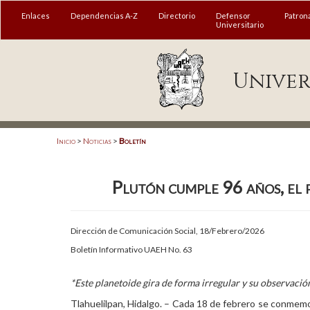
MENÚ
Enlaces
Dependencias A-Z
Directorio
Defensor
Patron
Universitario
Enlaces
Univer
Dependencias A-Z
Directorio
Defensor Universitario
Inicio
>
Noticias
>
Boletín
Patronato
Plutón cumple 96 años, el 
Plataforma Garza
Publicaciones en línea
Dirección de Comunicación Social, 18/Febrero/2026
Acreditación Internacional
Boletín Informativo UAEH No. 63
Alumnado
*Este planetoide gira de forma irregular y su observac
Aspirantes
Tlahuelilpan, Hidalgo. – Cada 18 de febrero se conmem