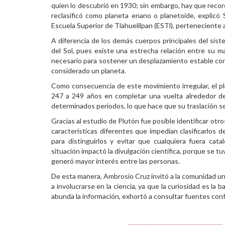
quien lo descubrió en 1930; sin embargo, hay que recor
Personal
reclasificó como planeta enano o planetoide, explicó S
Escuela Superior de Tlahuelilpan (ESTl), perteneciente
Alumni
A diferencia de los demás cuerpos principales del siste
del Sol, pues existe una estrecha relación entre su mas
Visitantes
necesario para sostener un desplazamiento estable confo
considerado un planeta.
Como consecuencia de este movimiento irregular, el pla
247 a 249 años en completar una vuelta alrededor de
determinados periodos, lo que hace que su traslación se
Gracias al estudio de Plutón fue posible identificar ot
características diferentes que impedían clasificarlos 
para distinguirlos y evitar que cualquiera fuera ca
situación impactó la divulgación científica, porque se 
generó mayor interés entre las personas.
De esta manera, Ambrosio Cruz invitó a la comunidad uni
a involucrarse en la ciencia, ya que la curiosidad es l
abunda la información, exhortó a consultar fuentes con