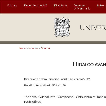
MENÚ
Enlaces
Dependencias A-Z
Directorio
Defensor
Patron
Universitario
Enlaces
Univer
Dependencias A-Z
Directorio
Defensor Universitario
Inicio
>
Noticias
>
Boletín
Patronato
Hidalgo avan
Plataforma Garza
Publicaciones en línea
Dirección de Comunicación Social, 14/Febrero/2026
Acreditación Internacional
Boletín Informativo UAEH No. 58
Alumnado
*Sonora, Guanajuato, Campeche, Chihuahua y Tabasc
restrictivas
Aspirantes