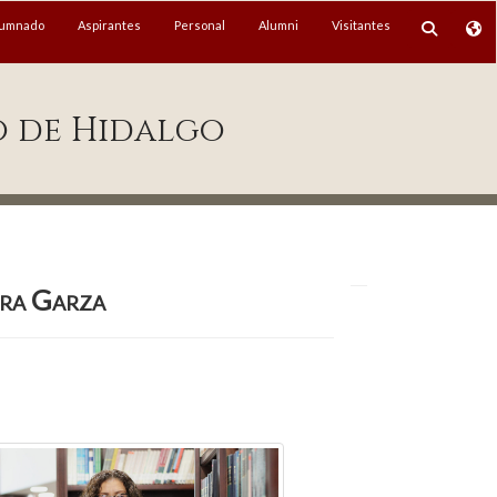
lumnado
Aspirantes
Personal
Alumni
Visitantes
o de Hidalgo
ora Garza