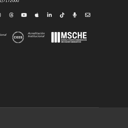
71)7172000
Acreditación
ional
Institucional