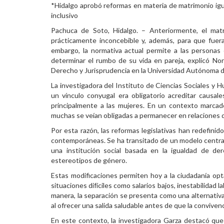
*Hidalgo aprobó reformas en materia de matrimonio igual
Personal
inclusivo
Pachuca de Soto, Hidalgo. – Anteriormente, el matr
Alumni
prácticamente inconcebible y, además, para que fuera 
embargo, la normativa actual permite a las personas e
Visitantes
determinar el rumbo de su vida en pareja, explicó No
Derecho y Jurisprudencia en la Universidad Autónoma d
La investigadora del Instituto de Ciencias Sociales y 
un vínculo conyugal era obligatorio acreditar causale
principalmente a las mujeres. En un contexto marcad
muchas se veían obligadas a permanecer en relaciones dañ
Por esta razón, las reformas legislativas han redefini
contemporáneas. Se ha transitado de un modelo centrad
una institución social basada en la igualdad de der
estereotipos de género.
Estas modificaciones permiten hoy a la ciudadanía opt
situaciones difíciles como salarios bajos, inestabilidad la
manera, la separación se presenta como una alternativa 
al ofrecer una salida saludable antes de que la convivenc
En este contexto, la investigadora Garza destacó que