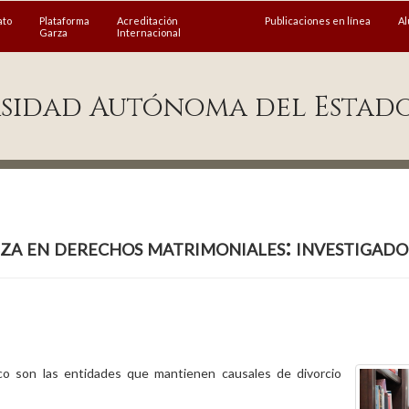
ato
Plataforma
Acreditación
Publicaciones en línea
A
Garza
Internacional
sidad Autónoma del Estad
za en derechos matrimoniales: investigad
o son las entidades que mantienen causales de divorcio