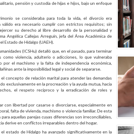
itario, pensión y custodia de hijas e hijos, bajo un enfoque
imonio se consideraba para toda la vida, el divorcio era
válido era necesario cumplir con estrictos requisitos; sin
jercer su derecho al libre desarrollo de la personalidad y
rma Angélica Callejas Arreguín, jefa del Área Académica de
el Estado de Hidalgo (UAEH).
Humanidades (ICSHu) detalló que, en el pasado, para terminar
s como violencia, adulterio o adicciones, lo que vulneraba
o por el machismo y la falta de independencia económica,
inas ante la imposibilidad legal y social de separarse.
do el concepto de relación marital para atender las demandas
o exclusivamente en la procreación y la ayuda mutua, hacia
echos, el respeto recíproco y la erradicación de roles y
ar con libertad por casarse o divorciarse, especialmente en
boral, falta de vivienda, machismo o violencia familiar. De esta
para aquellas parejas cuyas diferencias son irreconciliables,
ia derive en conflictos irreparables dentro del hogar.
 el estado de Hidalgo ha avanzado significativamente en la