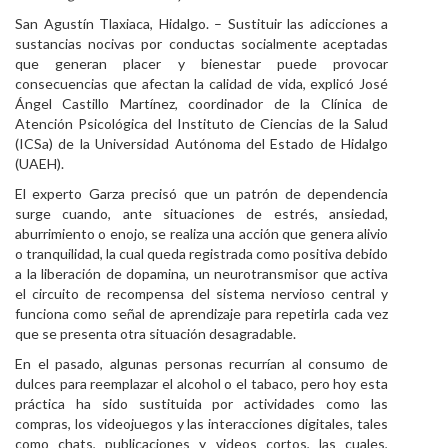
San Agustín Tlaxiaca, Hidalgo. – Sustituir las adicciones a
Personal
sustancias nocivas por conductas socialmente aceptadas
que generan placer y bienestar puede provocar
Alumni
consecuencias que afectan la calidad de vida, explicó José
Ángel Castillo Martínez, coordinador de la Clínica de
Visitantes
Atención Psicológica del Instituto de Ciencias de la Salud
(ICSa) de la Universidad Autónoma del Estado de Hidalgo
(UAEH).
El experto Garza precisó que un patrón de dependencia
surge cuando, ante situaciones de estrés, ansiedad,
aburrimiento o enojo, se realiza una acción que genera alivio
o tranquilidad, la cual queda registrada como positiva debido
a la liberación de dopamina, un neurotransmisor que activa
el circuito de recompensa del sistema nervioso central y
funciona como señal de aprendizaje para repetirla cada vez
que se presenta otra situación desagradable.
En el pasado, algunas personas recurrían al consumo de
dulces para reemplazar el alcohol o el tabaco, pero hoy esta
práctica ha sido sustituida por actividades como las
compras, los videojuegos y las interacciones digitales, tales
como chats, publicaciones y videos cortos, las cuales,