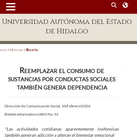
MENÚ
Universidad Autónoma del Estado
Enlaces
de Hidalgo
Dependencias A-Z
Directorio
nicio
>
Noticias
>
Boletín
Defensor Universitario
Reemplazar el consumo de
Patronato
sustancias por conductas sociales
Plataforma Garza
también genera dependencia
Publicaciones en línea
Dirección de Comunicación Social, 10/Febrero/2026
Acreditación Internacional
Boletín Informativo UAEH No. 53
Alumnado
*Las actividades cotidianas aparentemente inofensivas
Aspirantes
también generan adicción y alteran el bienestar emocional