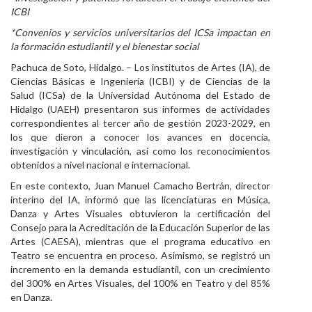
ICBI
Personal
*Convenios y servicios universitarios del ICSa impactan en
Alumni
la formación estudiantil y el bienestar social
Pachuca de Soto, Hidalgo. – Los institutos de Artes (IA), de
Visitantes
Ciencias Básicas e Ingeniería (ICBI) y de Ciencias de la
Salud (ICSa) de la Universidad Autónoma del Estado de
Hidalgo (UAEH) presentaron sus informes de actividades
correspondientes al tercer año de gestión 2023-2029, en
los que dieron a conocer los avances en docencia,
investigación y vinculación, así como los reconocimientos
obtenidos a nivel nacional e internacional.
En este contexto, Juan Manuel Camacho Bertrán, director
interino del IA, informó que las licenciaturas en Música,
Danza y Artes Visuales obtuvieron la certificación del
Consejo para la Acreditación de la Educación Superior de las
Artes (CAESA), mientras que el programa educativo en
Teatro se encuentra en proceso. Asimismo, se registró un
incremento en la demanda estudiantil, con un crecimiento
del 300% en Artes Visuales, del 100% en Teatro y del 85%
en Danza.