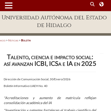
MENÚ
Universidad Autónoma del Estado
Enlaces
de Hidalgo
Dependencias A-Z
Directorio
nicio
>
Noticias
>
Boletín
Defensor Universitario
Talento, ciencia e impacto social:
Patronato
así avanzan ICBI, ICSa e IA en 2025
Plataforma Garza
Publicaciones en línea
Dirección de Comunicación Social, 30/Enero/2026
Boletín Informativo UAEH No. 40
Acreditación Internacional
Alumnado
*Acreditaciones y aumento de matrícula reflejan
consolidación académica del IA
Aspirantes
*Investigación y patentes fortalecen el trabajo científico del