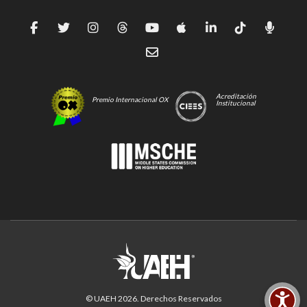
Acreditación
Premio Internacional OX
Institucional
© UAEH
2026
. Derechos Reservados