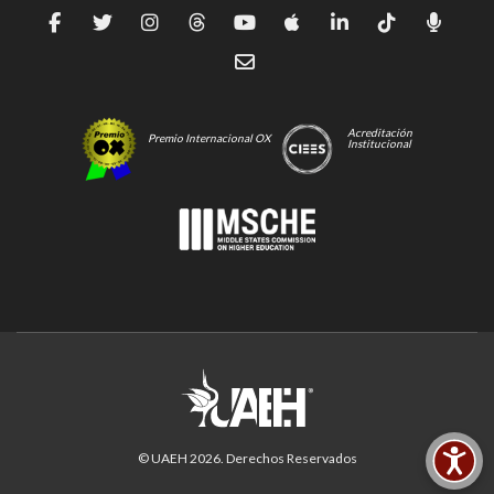
Acreditación
Premio Internacional OX
Institucional
© UAEH
2026
. Derechos Reservados