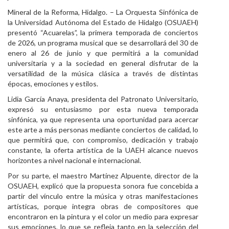
Mineral de la Reforma, Hidalgo. – La Orquesta Sinfónica de
Personal
la Universidad Autónoma del Estado de Hidalgo (OSUAEH)
presentó “Acuarelas”, la primera temporada de conciertos
Alumni
de 2026, un programa musical que se desarrollará del 30 de
enero al 26 de junio y que permitirá a la comunidad
Visitantes
universitaria y a la sociedad en general disfrutar de la
versatilidad de la música clásica a través de distintas
épocas, emociones y estilos.
Lidia García Anaya, presidenta del Patronato Universitario,
expresó su entusiasmo por esta nueva temporada
sinfónica, ya que representa una oportunidad para acercar
este arte a más personas mediante conciertos de calidad, lo
que permitirá que, con compromiso, dedicación y trabajo
constante, la oferta artística de la UAEH alcance nuevos
horizontes a nivel nacional e internacional.
Por su parte, el maestro Martínez Alpuente, director de la
OSUAEH, explicó que la propuesta sonora fue concebida a
partir del vínculo entre la música y otras manifestaciones
artísticas, porque integra obras de compositores que
encontraron en la pintura y el color un medio para expresar
sus emociones, lo que se refleja tanto en la selección del