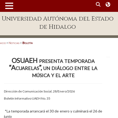
MENÚ
Universidad Autónoma del Estado
Enlaces
de Hidalgo
Dependencias A-Z
Directorio
nicio
>
Noticias
>
Boletín
Defensor Universitario
OSUAEH presenta temporada
Patronato
“Acuarelas”, un diálogo entre la
Plataforma Garza
música y el arte
Publicaciones en línea
Dirección de Comunicación Social, 28/Enero/2026
Acreditación Internacional
Boletín Informativo UAEH No. 35
Alumnado
*La temporada arrancará el 30 de enero y culminará el 26 de
Aspirantes
junio