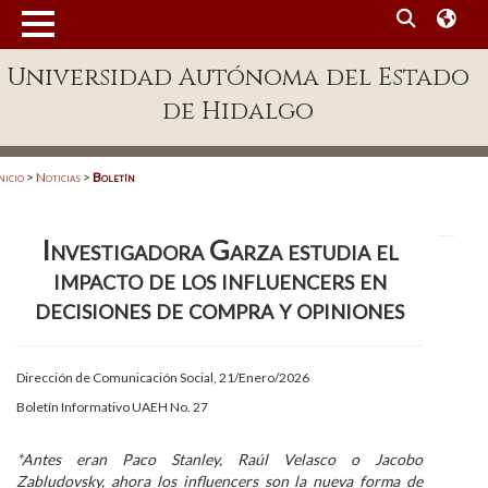
MENÚ
Universidad Autónoma del Estado
Enlaces
de Hidalgo
Dependencias A-Z
Directorio
nicio
>
Noticias
>
Boletín
Defensor Universitario
Investigadora Garza estudia el
Patronato
impacto de los influencers en
Plataforma Garza
decisiones de compra y opiniones
Publicaciones en línea
Dirección de Comunicación Social, 21/Enero/2026
Acreditación Internacional
Boletín Informativo UAEH No. 27
Alumnado
*Antes eran Paco Stanley, Raúl Velasco o Jacobo
Aspirantes
Zabludovsky, ahora los influencers son la nueva forma de