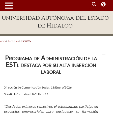
MENÚ
Universidad Autónoma del Estado
Enlaces
de Hidalgo
Dependencias A-Z
Directorio
nicio
>
Noticias
>
Boletín
Defensor Universitario
Programa de Administración de la
Patronato
ESTl destaca por su alta inserción
Plataforma Garza
laboral
Publicaciones en línea
Dirección de Comunicación Social, 13/Enero/2026
Acreditación Internacional
Boletín Informativo UAEH No. 15
Alumnado
*Desde los primeros semestres, el estudiantado participa en
Aspirantes
proyectos empresariales para enriquecer su formación