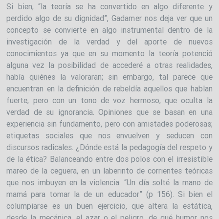
Si bien, “la teoría se ha convertido en algo diferente y
perdido algo de su dignidad”, Gadamer nos deja ver que un
concepto se convierte en algo instrumental dentro de la
investigación de la verdad y del aporte de nuevos
conocimientos ya que en su momento la teoría potenció
alguna vez la posibilidad de accederé a otras realidades,
había quiénes la valoraran; sin embargo, tal parece que
encuentran en la definición de rebeldía aquellos que hablan
fuerte, pero con un tono de voz hermoso, que oculta la
verdad de su ignorancia. Opiniones que se basan en una
experiencia sin fundamento, pero con amistades poderosas;
etiquetas sociales que nos envuelven y seducen con
discursos radicales. ¿Dónde está la pedagogía del respeto y
de la ética? Balanceando entre dos polos con el irresistible
mareo de la ceguera, en un laberinto de corrientes teóricas
que nos imbuyen en la violencia. “Un día solté la mano de
mamá para tomar la de un educador” (p 156). Si bien el
columpiarse es un buen ejercicio, que altera la estática,
desde la mecánica, el azar o el peligro, de qué humor nos