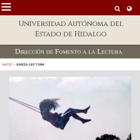
MENÚ
Universidad Autónoma del
Enlaces
Estado de Hidalgo
Dependencias A-Z
Directorio
Dirección de Fomento a la Lectura
Defensor Universitario
Inicio
>
Garza Lectora
Patronato
Plataforma Garza
Publicaciones en línea
Acreditación Internacional
Alumnado
Aspirantes