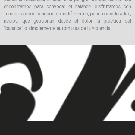
encontramos para convocar el balance: disfrutamos con
ternura, somos solidarios o indiferentes, poco considerados,
necios, que gestionan desde el dolor la práctica del
“balance” o simplemente autómatas de la violencia.