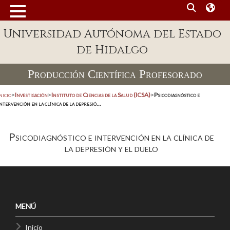
Universidad Autónoma del Estado
de Hidalgo
Producción Científica Profesorado
nicio
>
Investigación
>
Instituto de Ciencias de la Salud (ICSA)
>
Psicodiagnóstico e
ntervención en la clínica de la depresió...
Psicodiagnóstico e intervención en la clínica de
la depresión y el duelo
MENÚ
Inicio