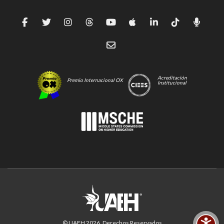
Acreditación
Premio Internacional OX
Institucional
© UAEH
2026
. Derechos Reservados