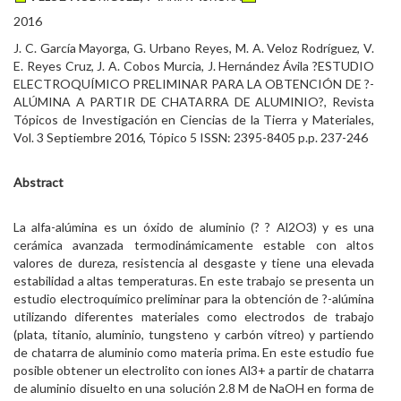
2016
J. C. García Mayorga, G. Urbano Reyes, M. A. Veloz Rodríguez, V.
E. Reyes Cruz, J. A. Cobos Murcia, J. Hernández Ávila ?ESTUDIO
ELECTROQUÍMICO PRELIMINAR PARA LA OBTENCIÓN DE ?-
ALÚMINA A PARTIR DE CHATARRA DE ALUMINIO?, Revista
Tópicos de Investigación en Ciencias de la Tierra y Materiales,
Vol. 3 Septiembre 2016, Tópico 5 ISSN: 2395-8405 p.p. 237-246
Abstract
La alfa-alúmina es un óxido de aluminio (? ? Al2O3) y es una
cerámica avanzada termodinámicamente estable con altos
valores de dureza, resistencia al desgaste y tiene una elevada
estabilidad a altas temperaturas. En este trabajo se presenta un
estudio electroquímico preliminar para la obtención de ?-alúmina
utilizando diferentes materiales como electrodos de trabajo
(plata, titanio, aluminio, tungsteno y carbón vítreo) y partiendo
de chatarra de aluminio como materia prima. En este estudio fue
posible obtener un electrolito con iones Al3+ a partir de chatarra
de aluminio disuelto en una solución 2.8 M de NaOH en forma de