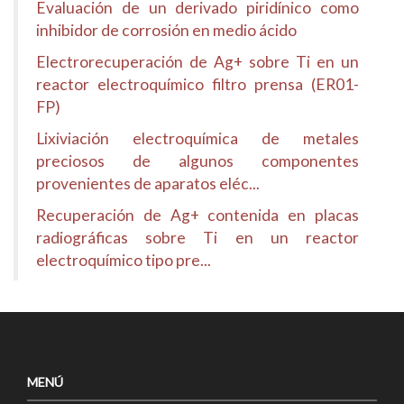
Evaluación de un derivado piridínico como
inhibidor de corrosión en medio ácido
Electrorecuperación de Ag+ sobre Ti en un
reactor electroquímico filtro prensa (ER01-
FP)
Lixiviación electroquímica de metales
preciosos de algunos componentes
provenientes de aparatos eléc...
Recuperación de Ag+ contenida en placas
radiográficas sobre Ti en un reactor
electroquímico tipo pre...
MENÚ