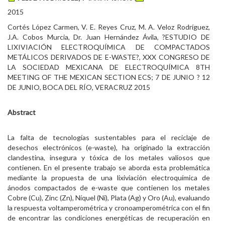
2015
Cortés López Carmen, V. E. Reyes Cruz, M. A. Veloz Rodríguez,
J.A. Cobos Murcia, Dr. Juan Hernández Ávila, ?ESTUDIO DE
LIXIVIACIÓN ELECTROQUÍMICA DE COMPACTADOS
METÁLICOS DERIVADOS DE E-WASTE?, XXX CONGRESO DE
LA SOCIEDAD MEXICANA DE ELECTROQUÍMICA 8TH
MEETING OF THE MEXICAN SECTION ECS; 7 DE JUNIO ? 12
DE JUNIO, BOCA DEL RÍO, VERACRUZ 2015
Abstract
La falta de tecnologías sustentables para el reciclaje de
desechos electrónicos (e-waste), ha originado la extracción
clandestina, insegura y tóxica de los metales valiosos que
contienen. En el presente trabajo se aborda esta problemática
mediante la propuesta de una lixiviación electroquímica de
ánodos compactados de e-waste que contienen los metales
Cobre (Cu), Zinc (Zn), Níquel (Ni), Plata (Ag) y Oro (Au), evaluando
la respuesta voltamperométrica y cronoamperométrica con el fin
de encontrar las condiciones energéticas de recuperación en