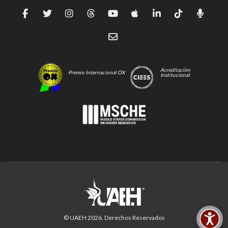
Acreditación
Premio Internacional OX
Institucional
© UAEH
2026
. Derechos Reservados