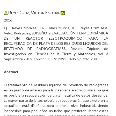
Reyes Cruz, Victor Esteban
2016
Q.L. Reyes Morales, J.A. Cobos Murcia, V.E. Reyes Cruz, M.A.
Veloz Rodríguez, ?DISEÑO Y EVALUACIÓN TERMODINÁMICA
DE UN REACTOR ELECTROQUÍMICO PARA LA
RECUPERACIÓN DE PLATA DE LOS RESIDUOS LÍQUIDOS DEL
REVELADO DE RADIOGRAFÍAS?, Revista Tópicos de
Investigación en Ciencias de la Tierra y Materiales, Vol. 3
Septiembre 2016, Tópico 5 ISSN: 2395-8405 p.p. 216-230
Abstract
El tratamiento de residuos líquidos del revelado de radiografías
es un punto de interés para la ingeniería electroquímica, ya que
es posible la recuperación de plata metálica de estos desechos.
La mayor parte de la tecnología de recuperación que existe en la
actualidad está diseñada para operar a nivel industrial, siendo
inaccesible para pequeños usuarios que prefieren liberar estas
sustancias en el desagüe. Con esta premisa, el siguiente trabajo