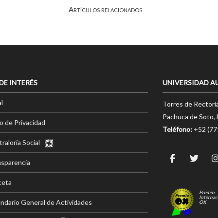
Artículos relacionados
 DE INTERÉS
UNIVERSIDAD A
l
Torres de Rectorí
Pachuca de Soto, 
o de Privacidad
Teléfono:
+52 (7
raloría Social
nsparencia
ceta
Premio
Internac
ndario General de Actividades
OX