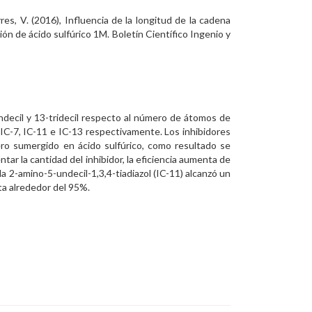
es, V. (2016), Influencia de la longitud de la cadena
ión de ácido sulfúrico 1M. Boletín Científico Ingenio y
1-undecil y 13-tridecil respecto al número de átomos de
 IC-7, IC-11 e IC-13 respectivamente. Los inhibidores
ero sumergido en ácido sulfúrico, como resultado se
ntar la cantidad del inhibidor, la eficiencia aumenta de
a 2-amino-5-undecil-1,3,4-tiadiazol (IC-11) alcanzó un
ta alrededor del 95%.