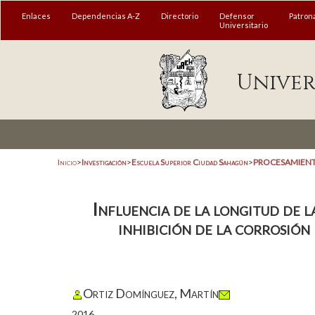
Enlaces
Dependencias A-Z
Directorio
Defensor
Patron
Universitario
Univer
Inicio
>
Investigación
>
Escuela Superior Ciudad Sahagún
>
PROCESAMIENT
Influencia de la longitud de l
inhibición de la corrosió
Ortiz Domínguez, Martín
2016