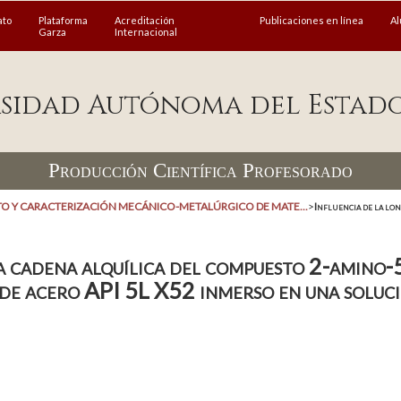
ato
Plataforma
Acreditación
Publicaciones en línea
A
Garza
Internacional
sidad Autónoma del Estad
Producción Científica Profesorado
O Y CARACTERIZACIÓN MECÁNICO-METALÚRGICO DE MATE...
>
Influencia de la long
a cadena alquílica del compuesto 2-amino-5
n de acero API 5L X52 inmerso en una soluc