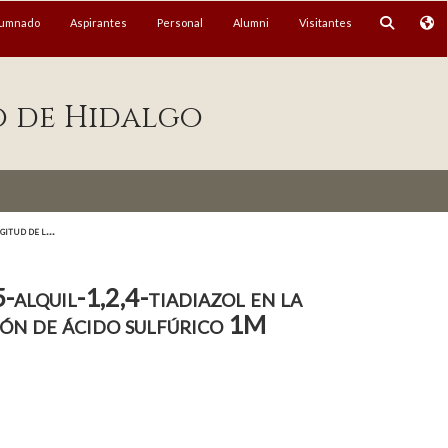
lumnado
Aspirantes
Personal
Alumni
Visitantes
o de Hidalgo
itud de l...
-alquil-1,2,4-tiadiazol en la
ión de ácido sulfúrico 1M