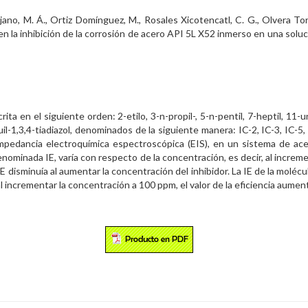
ano, M. Á., Ortiz Domínguez, M., Rosales Xicotencatl, C. G., Olvera Torr
 en la inhibición de la corrosión de acero API 5L X52 inmerso en una soluc
crita en el siguiente orden: 2-etilo, 3-n-propil-, 5-n-pentil, 7-heptil, 1
-1,3,4-tiadiazol, denominados de la siguiente manera: IC-2, IC-3, IC-5,
impedancia electroquímica espectroscópica (EIS), en un sistema de ac
denominada IE, varía con respecto de la concentración, es decir, al increme
disminuía al aumentar la concentración del inhibidor. La IE de la molécul
incrementar la concentración a 100 ppm, el valor de la eficiencia aumen