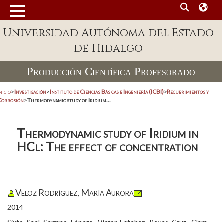
Universidad Autónoma del Estado
de Hidalgo
Producción Científica Profesorado
nicio
>
Investigación
>
Instituto de Ciencias Básicas e Ingeniería (ICBI)
>
Recubrimientos y
Corrosión
>
Thermodynamic study of Iridium...
Thermodynamic study of Iridium in
HCl: The effect of concentration
Veloz Rodríguez, María Aurora
2014
Sixto Sael Serrano Lópeza, Víctor Esteban Reyes Cruz, Clara