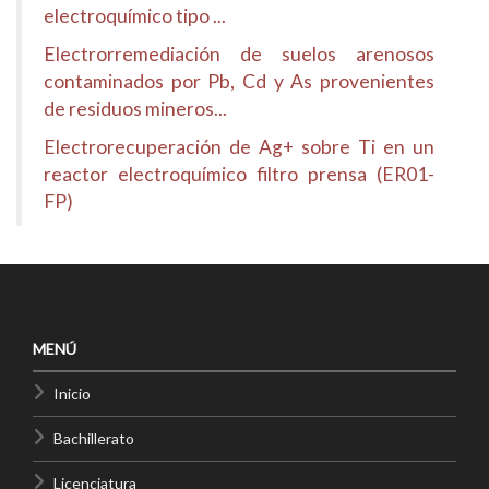
electroquímico tipo ...
Electrorremediación de suelos arenosos
contaminados por Pb, Cd y As provenientes
de residuos mineros...
Electrorecuperación de Ag+ sobre Ti en un
reactor electroquímico filtro prensa (ER01-
FP)
MENÚ
Inicio
Bachillerato
Licenciatura