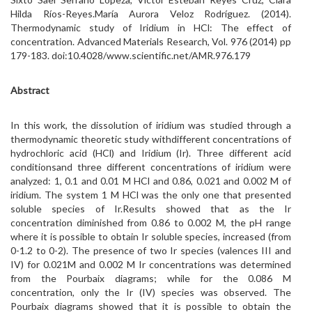
Hilda Ríos-Reyes.María Aurora Veloz Rodríguez. (2014).
Thermodynamic study of Iridium in HCl: The effect of
concentration. Advanced Materials Research, Vol. 976 (2014) pp
179-183. doi:10.4028/www.scientific.net/AMR.976.179
Abstract
In this work, the dissolution of iridium was studied through a
thermodynamic theoretic study withdifferent concentrations of
hydrochloric acid (HCl) and Iridium (Ir). Three different acid
conditionsand three different concentrations of iridium were
analyzed: 1, 0.1 and 0.01 M HCl and 0.86, 0.021 and 0.002 M of
iridium. The system 1 M HCl was the only one that presented
soluble species of Ir.Results showed that as the Ir
concentration diminished from 0.86 to 0.002 M, the pH range
where it is possible to obtain Ir soluble species, increased (from
0-1.2 to 0-2). The presence of two Ir species (valences III and
IV) for 0.021M and 0.002 M Ir concentrations was determined
from the Pourbaix diagrams; while for the 0.086 M
concentration, only the Ir (IV) species was observed. The
Pourbaix diagrams showed that it is possible to obtain the