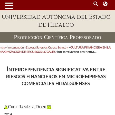
Universidad Autónoma del Estado
de Hidalgo
Producción Científica Profesorado
nicio
>
Investigación
>
Escuela Superior Ciudad Sahagún
>
CULTURA FINANCIERA EN LA
MAXIMIZACIÓN DE RECURSOS LOCALES
>
Interdependencia significativa...
Interdependencia significativa entre
riesgos financieros en microempresas
comerciales hidalguenses
Cruz Ramírez, Dorie
2014