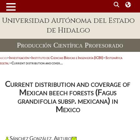
Universidad Autónoma del Estado
de Hidalgo
Producción Científica Profesorado
nicio
>
Investigación
>
Instituto de Ciencias Básicas e Ingeniería (ICBI)
>
Sistemática
egetal
>
Current distribution and cover...
Current distribution and coverage of
Mexican beech forests (Fagus
grandifolia subsp. mexicana) in
Mexico
Sánchez González, Arturo