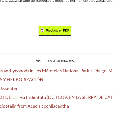
J. D. 2012. Listado de licopodios y helechos del municipio de Zacualtipá
Artículos relacionados
ns and lycopods in Los Mármoles National Park, Hidalgo, Me
S Y HERBORIZACIÓN
 dissenter
 Larrea tridentata (DC.) COV. EN LA SIERRA DE CATO
cipetalin from Acacia cochliacantha