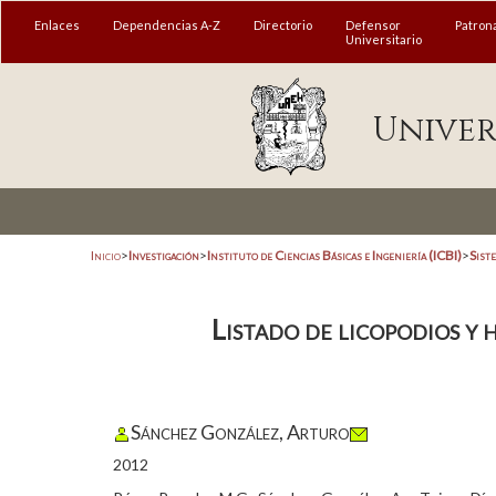
Enlaces
Dependencias A-Z
Directorio
Defensor
Patron
Universitario
Univer
Inicio
>
Investigación
>
Instituto de Ciencias Básicas e Ingeniería (ICBI)
>
Siste
Listado de licopodios y 
Sánchez González, Arturo
2012