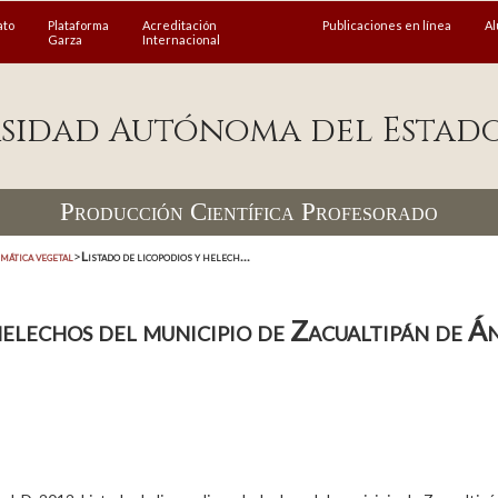
ato
Plataforma
Acreditación
Publicaciones en línea
A
Garza
Internacional
sidad Autónoma del Estad
Producción Científica Profesorado
mática vegetal
>
Listado de licopodios y helech...
helechos del municipio de Zacualtipán de Á