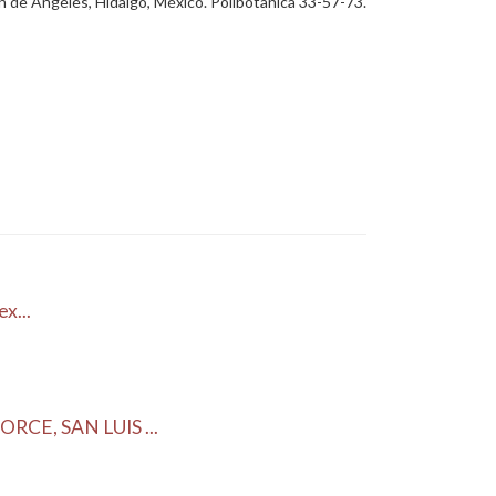
n de Ángeles, Hidalgo, México. Polibotanica 33-57-73.
x...
RCE, SAN LUIS ...