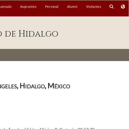
lumnado
Aspirantes
Personal
Alumni
Visitantes
o de Hidalgo
ngeles, Hidalgo, México