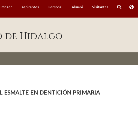
lumnado
Aspirantes
Personal
Alumni
Visitantes
o de Hidalgo
l esmalte en dentición primaria