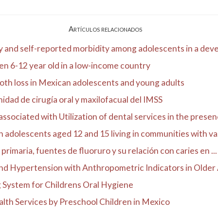
Artículos relacionados
 and self-reported morbidity among adolescents in a devel
dren 6-12 year old in a low-income country
ooth loss in Mexican adolescents and young adults
idad de cirugía oral y maxilofacual del IMSS
sociated with Utilization of dental services in the presenc
n adolescents aged 12 and 15 living in communities with va.
rimaria, fuentes de fluoruro y su relación con caries en ...
d Hypertension with Anthropometric Indicators in Older A
g System for Childrens Oral Hygiene
alth Services by Preschool Children in Mexico