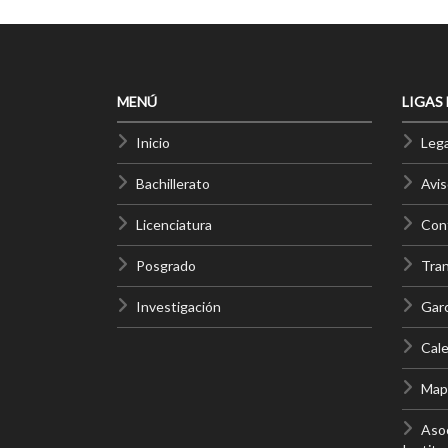
MENÚ
LIGAS
Inicio
Lega
Bachillerato
Avis
Licenciatura
Cont
Posgrado
Tra
Investigación
Gar
Cale
Mapa
Asoc