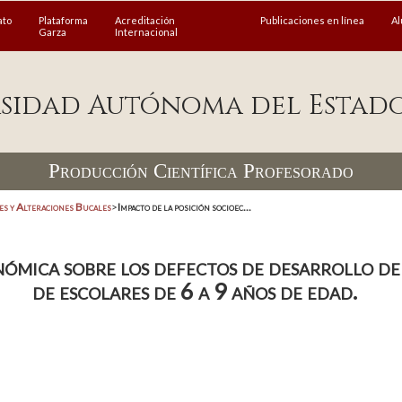
ato
Plataforma
Acreditación
Publicaciones en línea
A
Garza
Internacional
sidad Autónoma del Estad
Producción Científica Profesorado
s y Alteraciones Bucales
>
Impacto de la posición socioec...
nómica sobre los defectos de desarrollo de
de escolares de 6 a 9 años de edad.