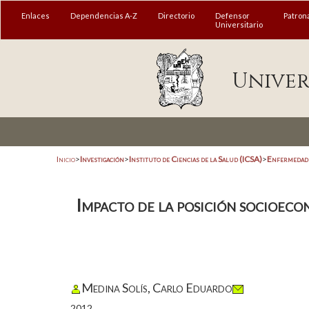
Enlaces
Dependencias A-Z
Directorio
Defensor
Patron
Universitario
Univer
Inicio
>
Investigación
>
Instituto de Ciencias de la Salud (ICSA)
>
Enfermedade
Impacto de la posición socioeco
Medina Solís, Carlo Eduardo
2012