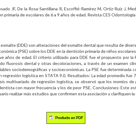
o JF, De la Rosa-Santillana R, Escoffié-Ramirez M, Ortiz-Ruiz J, Med
ón primaria de escolares de 6 a 9 años de edad. Revista CES Odontología 
 esmalte (DDE) son alteraciones del esmalte dental que resulta de divers
conómica (PSE) sobre los DDE en la dentición primaria de niños escolares
e años de edad. El criterio utilizado para DDE fue el propuesto por la
 fluorosis dental y otras decoloraciones, a través de un examen clínico
iables sociodemográficas y socioeconómicas. La PSE fue determinada con 
on regresión logística en STATA 9.0. Resultados: La edad promedio fue 
lisis multivariado de regresión logística, se observó que los momios 
l dentista con mayor frecuencia y los de peor PSE. Conclusiones: Este es
sario realizar más estudios que confirmen esta asociación y clarifiquen la