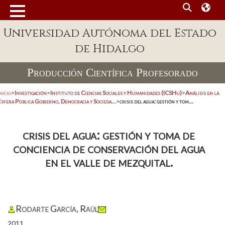
Universidad Autónoma del Estado
de Hidalgo
Producción Científica Profesorado
nicio
>
Investigación
>
Instituto de Ciencias Sociales y Humanidades (ICSHu)
>
Análisis en la
sfera Pública Gobierno, Democracia y Socieda...
>
crisis del agua: gestión y tom...
crisis del agua: gestión y toma de
conciencia de conservación del agua
en el valle de mezquital.
Rodarte García, Raúl
2011