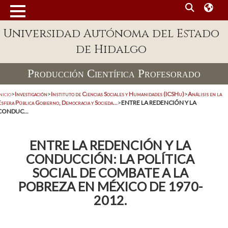
Universidad Autónoma del Estado
de Hidalgo
Producción Científica Profesorado
nicio
>
Investigación
>
Instituto de Ciencias Sociales y Humanidades (ICSHu)
>
Análisis en la
sfera Pública Gobierno, Democracia y Socieda...
>
ENTRE LA REDENCIÓN Y LA
CONDUC...
ENTRE LA REDENCIÓN Y LA
CONDUCCIÓN: LA POLÍTICA
SOCIAL DE COMBATE A LA
POBREZA EN MÉXICO DE 1970-
2012.