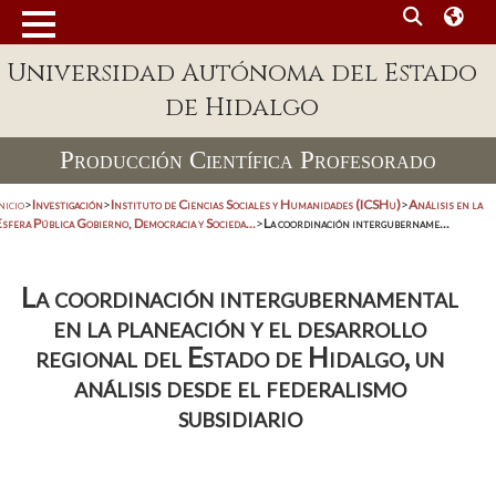
Universidad Autónoma del Estado
de Hidalgo
Producción Científica Profesorado
nicio
>
Investigación
>
Instituto de Ciencias Sociales y Humanidades (ICSHu)
>
Análisis en la
sfera Pública Gobierno, Democracia y Socieda...
>
La coordinación intergubername...
La coordinación intergubernamental
en la planeación y el desarrollo
regional del Estado de Hidalgo, un
análisis desde el federalismo
subsidiario