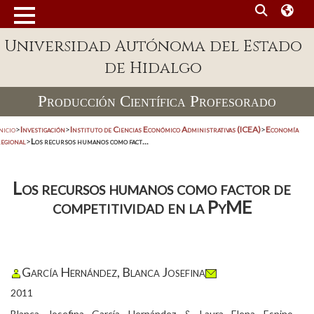
Universidad Autónoma del Estado
de Hidalgo
Producción Científica Profesorado
nicio
>
Investigación
>
Instituto de Ciencias Económico Administrativas (ICEA)
>
Economía
regional
>
Los recursos humanos como fact...
Los recursos humanos como factor de
competitividad en la PyME
García Hernández, Blanca Josefina
2011
Blanca Josefina García Hernández & Laura Elena Espino