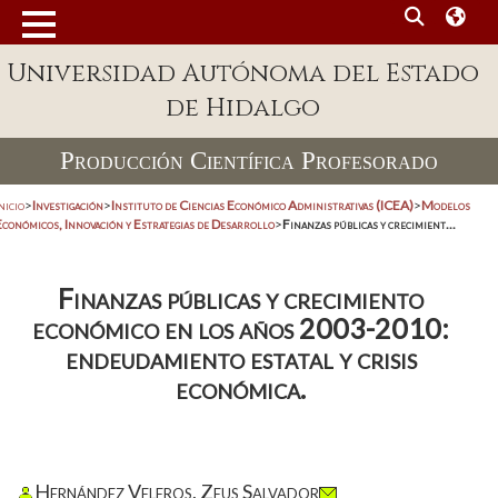
Universidad Autónoma del Estado
de Hidalgo
Producción Científica Profesorado
nicio
>
Investigación
>
Instituto de Ciencias Económico Administrativas (ICEA)
>
Modelos
Económicos, Innovación y Estrategias de Desarrollo
>
Finanzas públicas y crecimient...
Finanzas públicas y crecimiento
económico en los años 2003-2010:
endeudamiento estatal y crisis
económica.
Hernández Veleros, Zeus Salvador