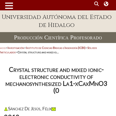
Universidad Autónoma del Estado
de Hidalgo
Producción Científica Profesorado
nicio
>
Investigación
>
Instituto de Ciencias Básicas e Ingeniería (ICBI)
>
Sólidos
Particulados
>
Crystal structure and mixed io...
Crystal structure and mixed ionic-
electronic conductivity of
mechanosynthesized La1-xCaxMnO3
(0
Sánchez De Jesús, Félix