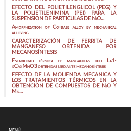
EFECTO DEL POLIETILENGLICOL (PEG) Y
LA POLIETILENIMINA (PEI) PARA LA
SUSPENSION DE PARTICULAS DE NiO...
Amorphization of Co-base alloy by mechanical
alloying
CARACTERIZACIÓN DE FERRITA DE
MANGANESO OBTENIDA POR
MECANOSÍNTESIS
Estabilidad térmica de manganitas tipo La1-
xCaxMnO3 obtenidas mediante mecanosíntesis
EFECTO DE LA MOLIENDA MECANICA Y
LOS TRATAMIENTOS TÉRMICOS EN LA
OBTENCIÒN DE COMPUESTOS DE NiO Y
Mn...
MENÚ