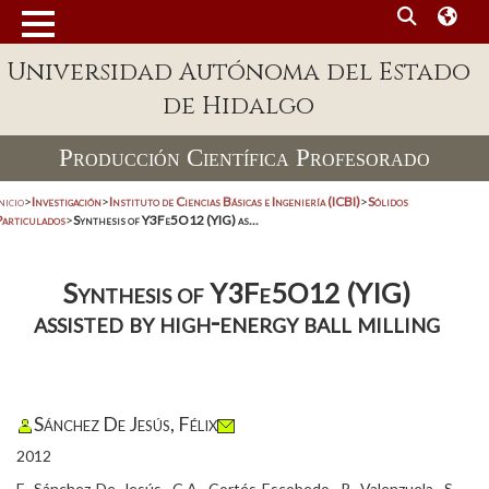
Universidad Autónoma del Estado
de Hidalgo
Producción Científica Profesorado
nicio
>
Investigación
>
Instituto de Ciencias Básicas e Ingeniería (ICBI)
>
Sólidos
Particulados
>
Synthesis of Y3Fe5O12 (YIG) as...
Synthesis of Y3Fe5O12 (YIG)
assisted by high-energy ball milling
Sánchez De Jesús, Félix
2012
F. Sánchez-De Jesús, C.A. Cortés-Escobedo, R. Valenzuela, S.