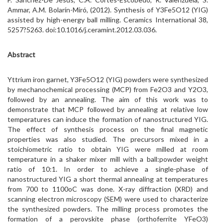
Ammar, A.M. Bolarín-Miró, (2012). Synthesis of Y3Fe5O12 (YIG)
assisted by high-energy ball milling. Ceramics International 38,
5257?5263. doi:10.1016/j.ceramint.2012.03.036.
Abstract
Yttrium iron garnet, Y3Fe5O12 (YIG) powders were synthesized
by mechanochemical processing (MCP) from Fe2O3 and Y2O3,
followed by an annealing. The aim of this work was to
demonstrate that MCP followed by annealing at relative low
temperatures can induce the formation of nanostructured YIG.
The effect of synthesis process on the final magnetic
properties was also studied. The precursors mixed in a
stoichiometric ratio to obtain YIG were milled at room
temperature in a shaker mixer mill with a ball:powder weight
ratio of 10:1. In order to achieve a single-phase of
nanostructured YIG a short thermal annealing at temperatures
from 700 to 1100oC was done. X-ray diffraction (XRD) and
scanning electron microscopy (SEM) were used to characterize
the synthesized powders. The milling process promotes the
formation of a perovskite phase (orthoferrite YFeO3)