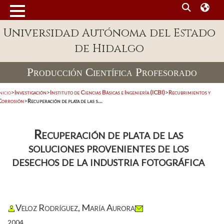
Universidad Autónoma del Estado
de Hidalgo
Producción Científica Profesorado
nicio
>
Investigación
>
Instituto de Ciencias Básicas e Ingeniería (ICBI)
>
Recubrimientos y
Corrosión
>
Recuperación de plata de las s...
Recuperación de plata de las
soluciones provenientes de los
desechos de la industria fotográfica
Veloz Rodríguez, María Aurora
2004