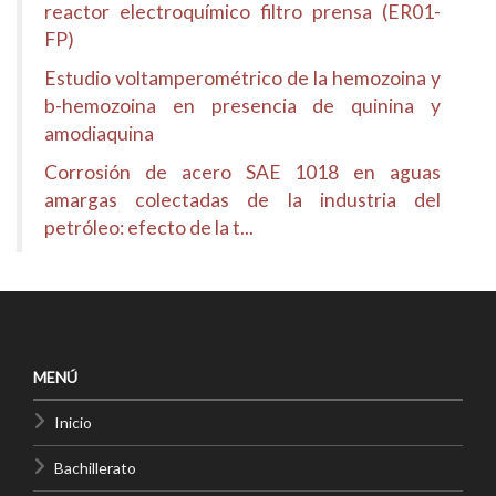
reactor electroquímico filtro prensa (ER01-
FP)
Estudio voltamperométrico de la hemozoina y
b-hemozoina en presencia de quinina y
amodiaquina
Corrosión de acero SAE 1018 en aguas
amargas colectadas de la industria del
petróleo: efecto de la t...
MENÚ
Inicio
Bachillerato