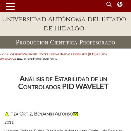
Universidad Autónoma del Estado
de Hidalgo
Producción Científica Profesorado
nicio
>
Investigación
>
Instituto de Ciencias Básicas e Ingeniería (ICBI)
>
Física
Matemática
>
Análisis de Estabilidad de un ...
Análisis de Estabilidad de un
Controlador PID WAVELET
Itzá Ortiz, Benjamín Alfonso
2011
Homero Roldan Rubio, Benjamín Alfonso Itza Ortiz, Luis Enrique