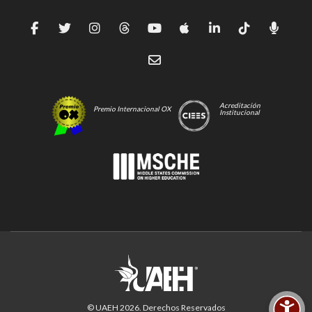
Acreditación
Premio Internacional OX
Institucional
© UAEH
2026
. Derechos Reservados