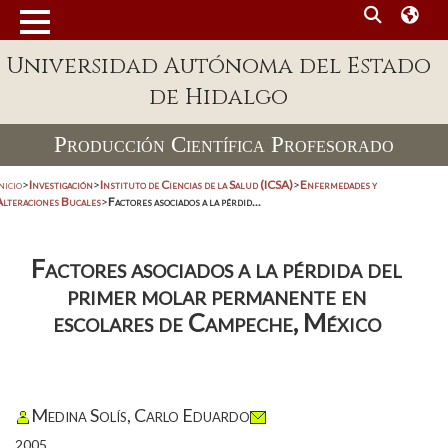
Universidad Autónoma del Estado
de Hidalgo
Producción Científica Profesorado
nicio
>
Investigación
>
Instituto de Ciencias de la Salud (ICSA)
>
Enfermedades y
Alteraciones Bucales
>
Factores asociados a la pérdid...
Factores asociados a la pérdida del
primer molar permanente en
escolares de Campeche, México
Medina Solís, Carlo Eduardo
2005