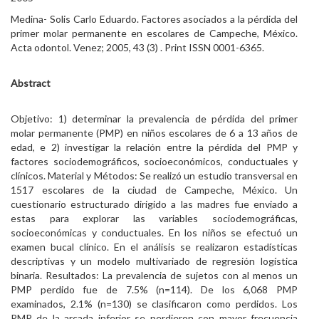
Medina- Solis Carlo Eduardo. Factores asociados a la pérdida del
primer molar permanente en escolares de Campeche, México.
Acta odontol. Venez; 2005, 43 (3) . Print ISSN 0001-6365.
Abstract
Objetivo: 1) determinar la prevalencia de pérdida del primer
molar permanente (PMP) en niños escolares de 6 a 13 años de
edad, e 2) investigar la relación entre la pérdida del PMP y
factores sociodemográficos, socioeconómicos, conductuales y
clínicos. Material y Métodos: Se realizó un estudio transversal en
1517 escolares de la ciudad de Campeche, México. Un
cuestionario estructurado dirigido a las madres fue enviado a
estas para explorar las variables sociodemográficas,
socioeconómicas y conductuales. En los niños se efectuó un
examen bucal clínico. En el análisis se realizaron estadísticas
descriptivas y un modelo multivariado de regresión logística
binaria. Resultados: La prevalencia de sujetos con al menos un
PMP perdido fue de 7.5% (n=114). De los 6,068 PMP
examinados, 2.1% (n=130) se clasificaron como perdidos. Los
PMP de la arcada inferior se perdieron con mayor frecuencia