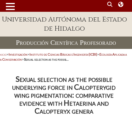
Universidad Autónoma del Estado
de Hidalgo
Producción Científica Profesorado
nicio
>
Investigación
>
Instituto de Ciencias Básicas e Ingeniería (ICBI)
>
Ecología Aplicada a
la Conservación
>
Sexual selection as the possib...
Sexual selection as the possible
underlying force in Calopterygid
wing pigmentation: comparative
evidence with Hetaerina and
Calopteryx genera