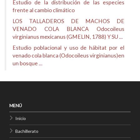
Estudio de la distribución de las especies
frente al cambio climático
LOS TALLADEROS DE MACHOS DE
VENADO COLA BLANCA Odocoileus
virginianus mexicanus (GMELIN, 1788) Y SU ...
Estudio poblacional y uso de hábitat por el
venado cola blanca (Odocoileus virginianus)en
un bosque ...
MENÚ
Inicio
Bachillerato