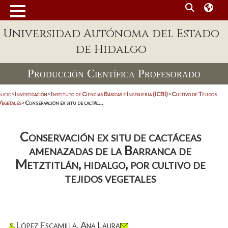
Universidad Autónoma del Estado
de Hidalgo
Producción Científica Profesorado
nicio
>
Investigación
>
Instituto de Ciencias Básicas e Ingeniería (ICBI)
>
Cultivo de Tejidos
Vegetales
>
Conservación ex situ de cactác...
Conservación ex situ de cactáceas
amenazadas de la Barranca de
Metztitlán, hidalgo, por cultivo de
tejidos vegetales
López Escamilla, Ana Laura