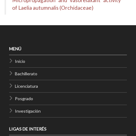
Micropropagation and vasorelaxant activity
of Laelia autumnalis (Orchidaceae)
MENÚ
Inicio
Bachillerato
Licenciatura
Posgrado
Investigación
LIGAS DE INTERÉS