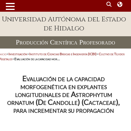
Universidad Autónoma del Estado
de Hidalgo
Producción Científica Profesorado
nicio
>
Investigación
>
Instituto de Ciencias Básicas e Ingeniería (ICBI)
>
Cultivo de Tejidos
Vegetales
>
Evaluación de la capacidad mor...
Evaluación de la capacidad
morfogenética en explantes
longitudinales de Astrophytum
ornatum (De Candolle) (Cactaceae),
para incrementar su propagación