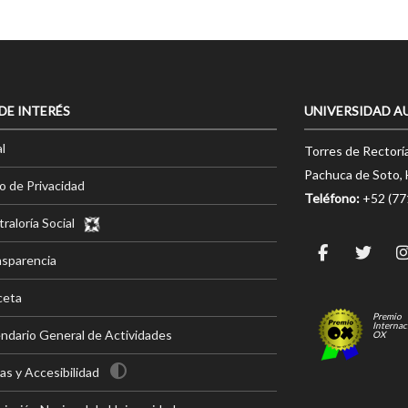
 DE INTERÉS
UNIVERSIDAD A
l
Torres de Rectorí
Pachuca de Soto, 
o de Privacidad
Teléfono:
+52 (7
raloría Social
nsparencia
ceta
Premio
Internac
ndario General de Actividades
OX
s y Accesibilidad