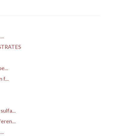
..
STRATES
e...
f...
ulfa...
eren...
..