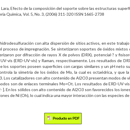
Lara, Efecto de la composición del soporte sobre las estructuras superf
ía Química, Vol. 5, No. 3, (2006) 311-320 ISSN 1665-2738
hidrodesulfuración con alta dispersión de sitios activos, en este trabaj
 el proceso de impregnación. Se sintetizaron soportes de óxidos mixto
izaron por difracción de rayos X de polvos (DRX), potencial-? y fisiso
a UV-vis (ERD-UV-vis) y Raman, respectivamente. Los resultados de DR
ue los soportes poseen superficies con cargas similares y un pH neto s
ontrola la simetría de los óxidos de Mo, la cual es octaédrica, y que
3. Los catalizadores con alto contenido de Al2O3 presentan modos de v
odos son de enlaces terminales Mo=Ot. Los resultados de ERD-UV-vis in
 2- ]. En los sólidos con alto contenido de Al2O3 son favorecidos los ione
ones de Ni (Oh), lo cual indica una mayor interacción con las especies de