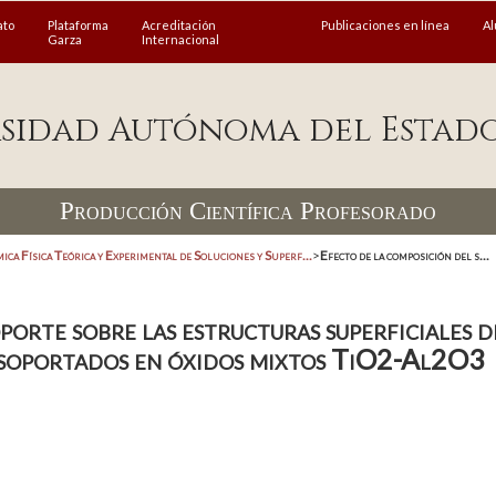
ato
Plataforma
Acreditación
Publicaciones en línea
A
Garza
Internacional
sidad Autónoma del Estad
Producción Científica Profesorado
ica Física Teórica y Experimental de Soluciones y Superf...
>
Efecto de la composición del s...
porte sobre las estructuras superficiales 
soportados en óxidos mixtos TiO2-Al2O3