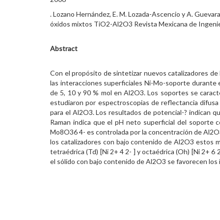
. Lozano Hernández, E. M. Lozada-Ascencio y A. Guevara 
óxidos mixtos TiO2-Al2O3 Revista Mexicana de Ingenier
Abstract
Con el propósito de sintetizar nuevos catalizadores de 
las interacciones superficiales Ni-Mo-soporte durante
de 5, 10 y 90 % mol en Al2O3. Los soportes se caracter
estudiaron por espectroscopias de reflectancia difus
para el Al2O3. Los resultados de potencial-? indican q
Raman indica que el pH neto superficial del soporte c
Mo8O36 4- es controlada por la concentración de Al2O
los catalizadores con bajo contenido de Al2O3 estos m
tetraédrica (Td) [Ni 2+ 4 2- ] y octaédrica (Oh) [Ni 2+ 6
el sólido con bajo contenido de Al2O3 se favorecen los i