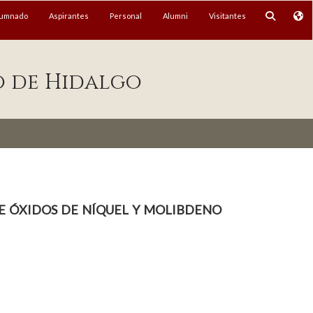
lumnado
Aspirantes
Personal
Alumni
Visitantes
o de Hidalgo
de óxidos de níquel y molibdeno