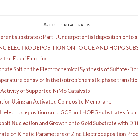
Artículos relacionados
rent substrates: Part I. Underpotential deposition onto a .
NC ELECTRODEPOSITION ONTO GCE AND HOPG SUB
g the Fukui Function
phate Salt on the Electrochemical Synthesis of Sulfate-Dop
erature behavior in the isotropicnematic phase transition 
c Activity of Supported NiMo Catalysts
ution Using an Activated Composite Membrane
lt electrodeposition onto GCE and HOPG substrates from s
balt Nucleation and Growth onto Gold Substrate with Diff
trate on Kinetic Parameters of Zinc Electrodeposition Proc.