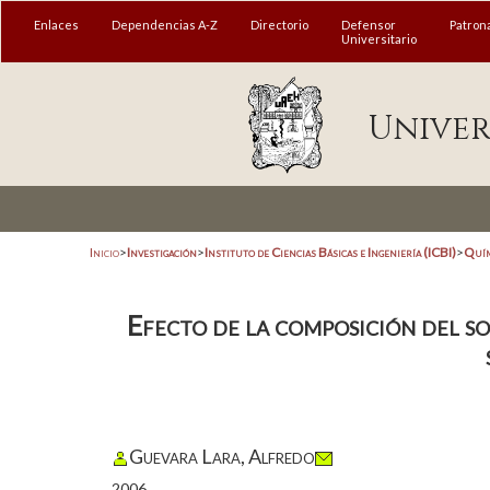
Enlaces
Dependencias A-Z
Directorio
Defensor
Patron
Universitario
Univer
Inicio
>
Investigación
>
Instituto de Ciencias Básicas e Ingeniería (ICBI)
>
Quím
Efecto de la composición del so
Guevara Lara, Alfredo
2006