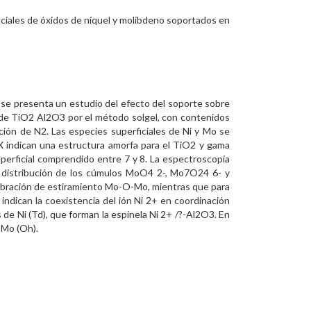
iciales de óxidos de níquel y molibdeno soportados en
o se presenta un estudio del efecto del soporte sobre
s de TiO2 Al2O3 por el método solgel, con contenidos
rción de N2. Las especies superficiales de Ni y Mo se
X indican una estructura amorfa para el TiO2 y gama
uperficial comprendido entre 7 y 8. La espectroscopía
 la distribución de los cúmulos MoO4 2-, Mo7O24 6- y
ibración de estiramiento Mo-O-Mo, mientras que para
dican la coexistencia del ión Ni 2+ en coordinación
s de Ni (Td), que forman la espinela Ni 2+ /?-Al2O3. En
 Mo (Oh).