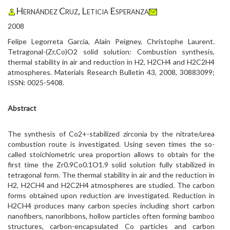
Hernández Cruz, Leticia Esperanza
2008
Felipe Legorreta Garcia, Alain Peigney, Christophe Laurent.
Tetragonal-(Zr,Co)O2 solid solution: Combustion synthesis,
thermal stability in air and reduction in H2, H2CH4 and H2C2H4
atmospheres. Materials Research Bulletin 43, 2008, 30883099;
ISSN: 0025-5408.
Abstract
The synthesis of Co2+-stabilized zirconia by the nitrate/urea
combustion route is investigated. Using seven times the so-
called stoichiometric urea proportion allows to obtain for the
first time the Zr0.9Co0.1O1.9 solid solution fully stabilized in
tetragonal form. The thermal stability in air and the reduction in
H2, H2CH4 and H2C2H4 atmospheres are studied. The carbon
forms obtained upon reduction are investigated. Reduction in
H2CH4 produces many carbon species including short carbon
nanofibers, nanoribbons, hollow particles often forming bamboo
structures, carbon-encapsulated Co particles and carbon