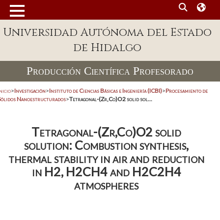
Universidad Autónoma del Estado
de Hidalgo
Producción Científica Profesorado
nicio
>
Investigación
>
Instituto de Ciencias Básicas e Ingeniería (ICBI)
>
Procesamiento de
Sólidos Nanoestructurados
>
Tetragonal-(Zr,Co)O2 solid sol...
Tetragonal-(Zr,Co)O2 solid
solution: Combustion synthesis,
thermal stability in air and reduction
in H2, H2CH4 and H2C2H4
atmospheres