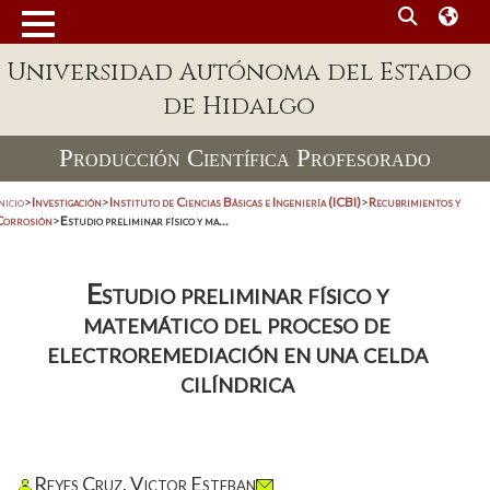
Universidad Autónoma del Estado
de Hidalgo
Producción Científica Profesorado
nicio
>
Investigación
>
Instituto de Ciencias Básicas e Ingeniería (ICBI)
>
Recubrimientos y
Corrosión
>
Estudio preliminar físico y ma...
Estudio preliminar físico y
matemático del proceso de
electroremediación en una celda
cilíndrica
Reyes Cruz, Victor Esteban