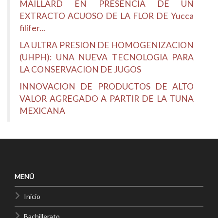
MAILLARD EN PRESENCIA DE UN
EXTRACTO ACUOSO DE LA FLOR DE Yucca
filifer...
LA ULTRA PRESION DE HOMOGENIZACION
(UHPH): UNA NUEVA TECNOLOGIA PARA
LA CONSERVACION DE JUGOS
INNOVACION DE PRODUCTOS DE ALTO
VALOR AGREGADO A PARTIR DE LA TUNA
MEXICANA
MENÚ
Inicio
Bachillerato